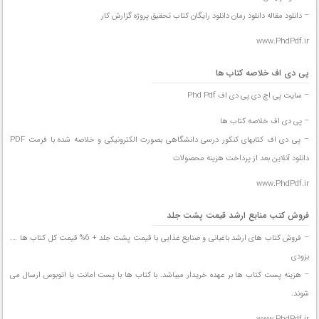
– دانلود مقاله دانلود رمان دانلود رایگان کتاب تحقیق پروژه گزارش کار
www.PhdPdf.ir
پی دی اف خلاصه کتاب ها
– سایت پی اچ دی پی دی اف Phd Pdf
– پی دی اف خلاصه کتاب ها
– پی دی اف کتابهای کنکور درسی دانشگاهی بصورت الکترونیکی و خلاصه شده با فرمت PDF
دانلود آنلاین بعد از پرداخت هزینه محصولات
www.PhdPdf.ir
فروش کتب منابع ارشد قیمت پشت جلد
– فروش کتاب های ارشد باغبانی و صنایع غذایی با قیمت پشت جلد + 6% قیمت کل کتاب ها ….
بزودی
– هزینه پست کتاب ها بر عهده خریدار میباشد. با کتاب ها با پست امانت یا اتوبوس ارسال می
شوند.