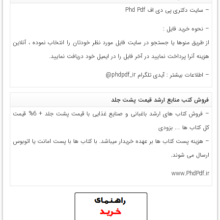
– سایت دکتری پی دی اف Phd Pdf
– نحوه خرید فایل :
از طریق منوها یا جستجو در سایت فایل مورد نظر خودتان را انتخاب نموده ، آنلاین
هزینه آنرا پرداخت نمایید در آخر فایل را در ایمیل خود دریافت نمایید.
– اطلاعات بیشتر : آیدی تلگرام
phdpdf_ir@
فروش کتب منابع ارشد قیمت پشت جلد
– فروش کتاب های ارشد باغبانی و صنایع غذایی با قیمت پشت جلد + 6% قیمت
کل کتاب ها …. بزودی
– هزینه پست کتاب ها بر عهده خریدار میباشد. با کتاب ها با پست امانت یا اتوبوس
ارسال می شوند.
www.PhdPdf.ir