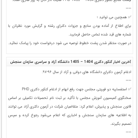
——
✅ همچنین می توانید ؛
برای اطلاع از آماده بودن منابع و جزوات دکترای رشته و گرایش مورد نظرتان با
شماره های قید شده تماس حاصل فرمایید.
در صورت منتظر شدن پشت خطوط توصیه می شود درخواست خود را پیامک نمائید.
آخرین اخبار کنکور دکتری 1404 – 1405 دانشگاه آزاد و سراسری سازمان سنجش
ادغام آزمون دکترای د‌انشگاه های دولتی و آزاد از سال ۹۶-۹۷.
——
✅ استفساریه دو فوریتی مجلس جهت رفع ابهام از ادغام کنکور دکتری PHD
سخنگوی کمیسیون آموزش مجلس با تأکید بر ثبت‌ نام تحصیلات تکمیلی بر اساس
قانون سنجش و پذیرش، اعلام کرد: متقاضیان شرکت در آزمون دکتری آزاد می‌ توانند
به اطلاعیه‌ های سازمان سنجش و اخباری که اعلام می‌شود رجوع کرده و سپس
تصمیم بگیرند.
——