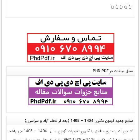
👆 👆 👆 👆 👆
محل تبلغات در PHD PDF
منابع جدید آزمون دکتری 1404 – 1405 (بعد از ادغام آزاد و سراسری)
✅ جزوات و منابع مطابق با آخرین تغییرات آزمون سال 1404 – 1405 می باشد.
لیست منابع کنکور دکتری 1404 – 1405 PHD سایت ،در حال به روز سازی است.