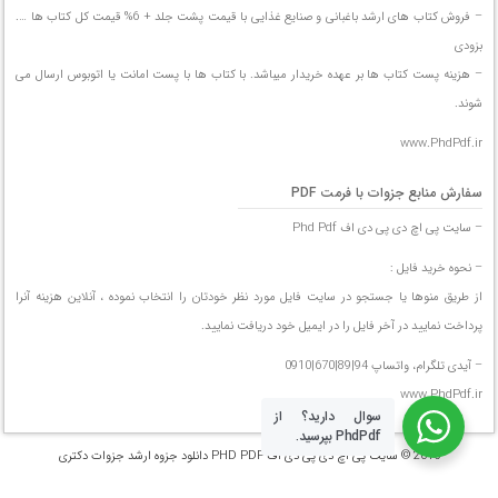
– فروش کتاب های ارشد باغبانی و صنایع غذایی با قیمت پشت جلد + 6% قیمت کل کتاب ها ….
بزودی
– هزینه پست کتاب ها بر عهده خریدار میباشد. با کتاب ها با پست امانت یا اتوبوس ارسال می
شوند.
www.PhdPdf.ir
سفارش منابع جزوات با فرمت PDF
– سایت پی اچ دی پی دی اف Phd Pdf
– نحوه خرید فایل :
از طریق منوها یا جستجو در سایت فایل مورد نظر خودتان را انتخاب نموده ، آنلاین هزینه آنرا
پرداخت نمایید در آخر فایل را در ایمیل خود دریافت نمایید.
– آیدی تلگرام، واتساپ 94|89|670|0910
www.PhdPdf.ir
سوال دارید؟ از
PhdPdf بپرسید.
2016 ©
سایت پی اچ دی پی دی اف PHD PDF دانلود جزوه ارشد جزوات دکتری