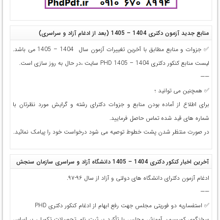
منابع جدید آزمون دکتری 1404 – 1405 (بعد از ادغام آزاد و سراسری)
✅ جزوات و منابع مطابق با آخرین تغییرات آزمون سال 1404 – 1405 می باشد.
لیست منابع کنکور دکتری 1404 – 1405 PHD سایت ،در حال به روز سازی است.
——
✅ همچنین می توانید ؛
برای اطلاع از آماده بودن منابع و جزوات دکترای رشته و گرایش مورد نظرتان با
شماره های قید شده تماس حاصل فرمایید.
در صورت منتظر شدن پشت خطوط توصیه می شود درخواست خود را پیامک نمائید.
آخرین اخبار کنکور دکتری 1404 – 1405 دانشگاه آزاد و سراسری سازمان سنجش
ادغام آزمون دکترای د‌انشگاه های دولتی و آزاد از سال ۹۶-۹۷.
——
✅ استفساریه دو فوریتی مجلس جهت رفع ابهام از ادغام کنکور دکتری PHD
سخنگوی کمیسیون آموزش مجلس با تأکید بر ثبت‌ نام تحصیلات تکمیلی بر اساس