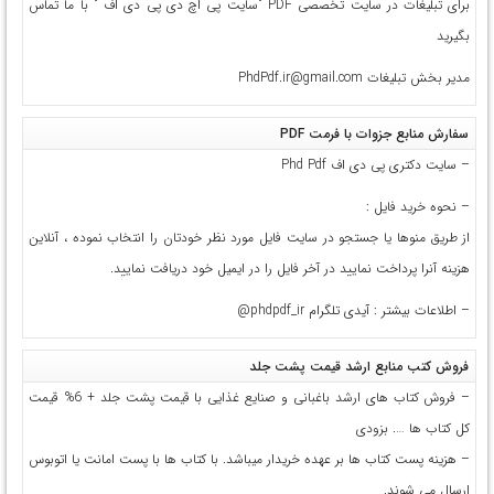
برای تبلیغات در سایت تخصصی PDF "سایت پی اچ دی پی دی اف " با ما تماس
بگیرید
مدیر بخش تبلیغات PhdPdf.ir@gmail.com
سفارش منابع جزوات با فرمت PDF
– سایت دکتری پی دی اف Phd Pdf
– نحوه خرید فایل :
از طریق منوها یا جستجو در سایت فایل مورد نظر خودتان را انتخاب نموده ، آنلاین
هزینه آنرا پرداخت نمایید در آخر فایل را در ایمیل خود دریافت نمایید.
– اطلاعات بیشتر : آیدی تلگرام
phdpdf_ir@
فروش کتب منابع ارشد قیمت پشت جلد
– فروش کتاب های ارشد باغبانی و صنایع غذایی با قیمت پشت جلد + 6% قیمت
کل کتاب ها …. بزودی
– هزینه پست کتاب ها بر عهده خریدار میباشد. با کتاب ها با پست امانت یا اتوبوس
ارسال می شوند.