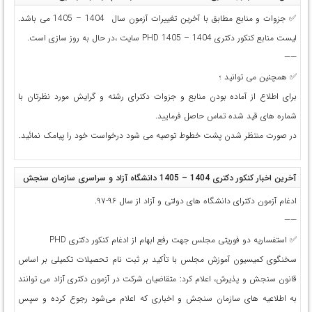
✅ جزوات و منابع مطابق با آخرین تغییرات آزمون سال 1404 – 1405 می باشد.
لیست منابع کنکور دکتری 1404 – 1405 PHD سایت ،در حال به روز سازی است.
——
✅ همچنین می توانید ؛
برای اطلاع از آماده بودن منابع و جزوات دکترای رشته و گرایش مورد نظرتان با
شماره های قید شده تماس حاصل فرمایید.
در صورت منتظر شدن پشت خطوط توصیه می شود درخواست خود را پیامک نمائید.
آخرین اخبار کنکور دکتری 1404 – 1405 دانشگاه آزاد و سراسری سازمان سنجش
ادغام آزمون دکترای د‌انشگاه های دولتی و آزاد از سال ۹۶-۹۷.
——
✅ استفساریه دو فوریتی مجلس جهت رفع ابهام از ادغام کنکور دکتری PHD
سخنگوی کمیسیون آموزش مجلس با تأکید بر ثبت‌ نام تحصیلات تکمیلی بر اساس
قانون سنجش و پذیرش، اعلام کرد: متقاضیان شرکت در آزمون دکتری آزاد می‌ توانند
به اطلاعیه‌ های سازمان سنجش و اخباری که اعلام می‌شود رجوع کرده و سپس