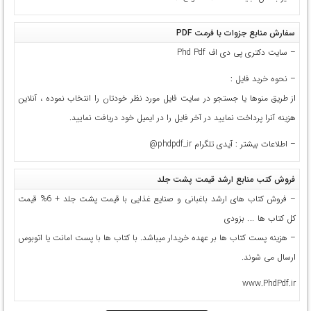
سفارش منابع جزوات با فرمت PDF
– سایت دکتری پی دی اف Phd Pdf
– نحوه خرید فایل :
از طریق منوها یا جستجو در سایت فایل مورد نظر خودتان را انتخاب نموده ، آنلاین
هزینه آنرا پرداخت نمایید در آخر فایل را در ایمیل خود دریافت نمایید.
– اطلاعات بیشتر : آیدی تلگرام
phdpdf_ir@
فروش کتب منابع ارشد قیمت پشت جلد
– فروش کتاب های ارشد باغبانی و صنایع غذایی با قیمت پشت جلد + 6% قیمت
کل کتاب ها …. بزودی
– هزینه پست کتاب ها بر عهده خریدار میباشد. با کتاب ها با پست امانت یا اتوبوس
ارسال می شوند.
www.PhdPdf.ir