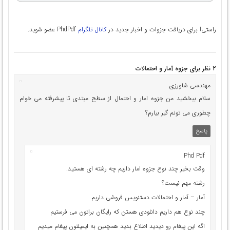
راستی! برای دریافت جزوات و اخبار جدید در
کانال تلگرام
PhdPdf عضو شوید.
۲ نظر برای
جزوه آمار و احتمالات
مهندسی شاورزی
سلام ببخشید من جزوه امار و احتمال از سطح مبتدی تا پیشرفته می خوام
چطوری می تونم گیر بیارم؟
پاسخ
Phd Pdf
وقت بخیر چند نوع جزوه امار داریم چه رشته ای هستید.
رشته مهم نیست؟
آمار – آمار و احتمالات دستنویس فروشی داریم
چند نوع هم داریم دانلودی هستن که رایگان براتون می فرستیم
اگه این پیغام رو دیدید اطلاع بدید همچنین به ایمیلتون پیغام میدیم