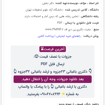
نام استاد ، مؤلف ،نویسنده،تهیه کننده:
دکتر نجفی
دانشگاه ، کلاس تدریس شده :
دانشگاه آزاد علوم تحقیقات تهران
رشته دانشگاهی :
تمامی رشته هایی که درس آمار و احتمالات دارند
فرمت فایل دانلودی یا ارسالی :
PDF
منبع :
سایت دکتری پی دی اف www.PhdPdf.ir
روش دریافت :
راهنمای خرید اینترنتی | پرداخت آنلاین
آخرین فرصت⌛
جزوات با نصف قیمت 🙂:
ارسال فایل PDF
👇 دکتری باغبانی ۲۳جزوه و ارشد باغبانی ۳۲جزوه 👆
بعد دانلود جزوات، وجه آن را انتقال دهید.
دکتری یا ارشد باغبانی 👆 را با پیامک یا واتساپ
به شماره
☚
۰۹۱۰۶۷۰۸۹۹۴ بفرستید.
دانلود رایگان قسمتی از نمونه جزوه :